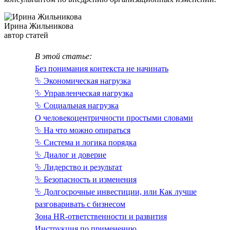
Ирина Жильникова
автор статей
В этой статье:
Без понимания контекста не начинать
⮱ Экономическая нагрузка
⮱ Управленческая нагрузка
⮱ Социальная нагрузка
О человекоцентричности простыми словами
⮱ На что можно опираться
⮱ Система и логика порядка
⮱ Диалог и доверие
⮱ Лидерство и результат
⮱ Безопасность и изменения
⮱ Долгосрочные инвестиции, или Как лучше
разговаривать с бизнесом
Зона HR-ответственности и развития
Инструкция по применению