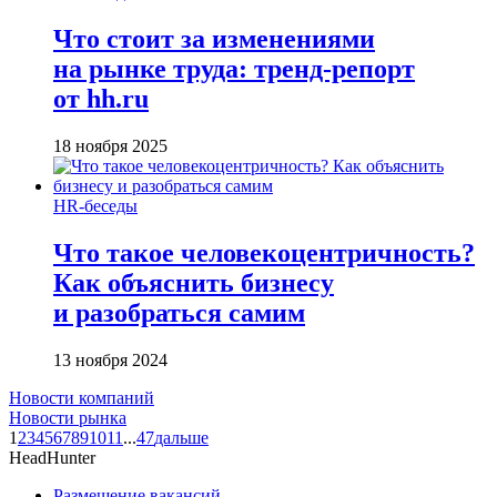
Что стоит за изменениями
на рынке труда: тренд-репорт
от hh.ru
18 ноября 2025
HR-беседы
Что такое человеко­центричность?
Как объяснить бизнесу
и разобраться самим
13 ноября 2024
Новости компаний
Новости рынка
1
2
3
4
5
6
7
8
9
10
11
...
47
дальше
HeadHunter
Размещение вакансий