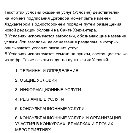
Текст этих условий оказания услуг (Условия) действителен
на момент подписания Договора может быть изменен
Хэдхантером в одностороннем порядке путем размещения
новой редакции Условий на Сайте Хэдхантера.
В Условиях используются заголовки, обозначающие название
услуги. Эти заголовки дают названия разделам, в которых
описываются условия оказания услуг.
В Условиях используются ссылки на пункты, состоящие только
из цифр. Такие ссылки ведут на пункты этих Условий.
1. ТЕРМИНЫ И ОПРЕДЕЛЕНИЯ
2. ОБЩИЕ УСЛОВИЯ
3. ИНФОРМАЦИОННЫЕ УСЛУГИ
1.1. Хэдхантер, или
Хэдхантер, ООО
4. РЕКЛАМНЫЕ УСЛУГИ
HeadHunter, или
«Хэдхантер», ИНН
2.1. Типы и статусы регистрации
5. КОНСУЛЬТАЦИОННЫЕ УСЛУГИ
Исполнитель
7718620740, адрес:
Типы регистрации
3.1. Предоставление доступа к базе данных
2.2. Активация услуг
6. КОНСУЛЬТАЦИОННЫЕ УСЛУГИ И ОРГАНИЗАЦИЯ
125047, г. Москва,
резюме с предложениями Соискателей
Описание и активация
УЧАСТИЯ В КОНКУРСАХ, ЯРМАРКАХ И ПРОЧИХ
2.1.1. Заказчику может быть присвоен один
4.0. Общие условия оказания рекламных услуг
внутригородская
о трудоустройстве с возможностью просмотра
МЕРОПРИЯТИЯХ
из Типов регистраций.
территория
4.0.1. Хэдхантер оказывает Заказчику услугу